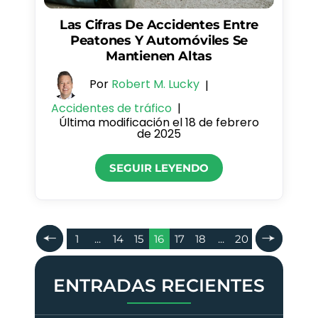
Las Cifras De Accidentes Entre
Peatones Y Automóviles Se
Mantienen Altas
Por
Robert M. Lucky
|
Accidentes de tráfico
|
Última modificación el 18 de febrero
de 2025
SEGUIR LEYENDO
Paginación
1
...
14
15
16
17
18
...
20
De
Entradas
ENTRADAS RECIENTES