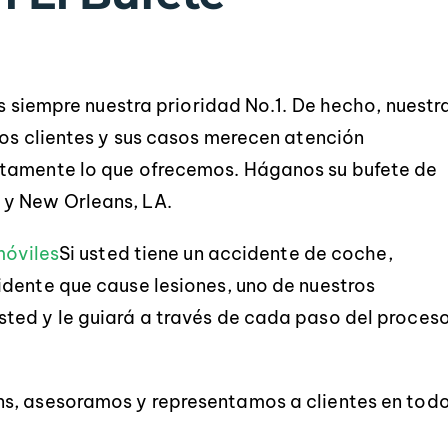
es siempre nuestra prioridad No.1. De hecho, nuestr
ros clientes y sus casos merecen atención
ctamente lo que ofrecemos. Háganos su bufete de
y New Orleans, LA.
El servicio fue extremadamente
Robert y Chad fu
móviles
Si usted tiene un accidente de coche,
rofesional e informativo. Hicieron
extremadamente serv
dente que cause lesiones, uno de nuestros
que mi proceso fuera
durante todo el proceso
ted y le guiará a través de cada paso del proces
extremadamente sencillo, sin
preguntas y preocupaci
preguntas ni incertidumbres.
manejadas rápidamente,
Muchas gracias de nuevo.
se mantuvieron en cont
s, asesoramos y representamos a clientes en tod
duda, ¡volvería a cont
-BRITTANY LEBLANC