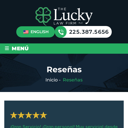
225.387.5656
ENGLISH
≡
MENÚ
Reseñas
Inicio
-
Reseñas
¡Gran Servicio! ¡Gran personal! Muy servicial desde