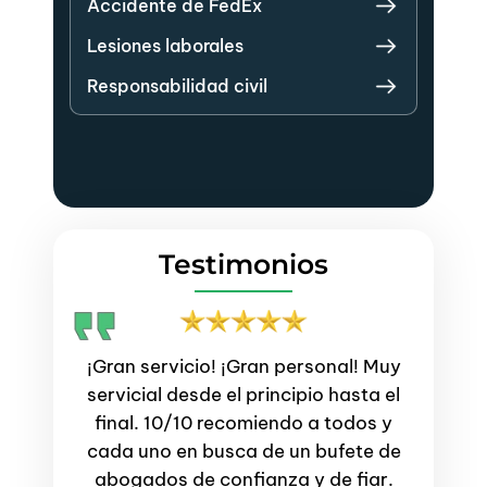
Accidente de FedEx
Lesiones laborales
Responsabilidad civil
Testimonios
¡Gran servicio! ¡Gran personal! Muy
El 
durante
servicial desde el principio hasta el
profesi
eguntas
final. 10/10 recomiendo a todos y
mi pr
nejadas
cada uno en busca de un bufete de
se
abogados de confianza y de fiar.
incer