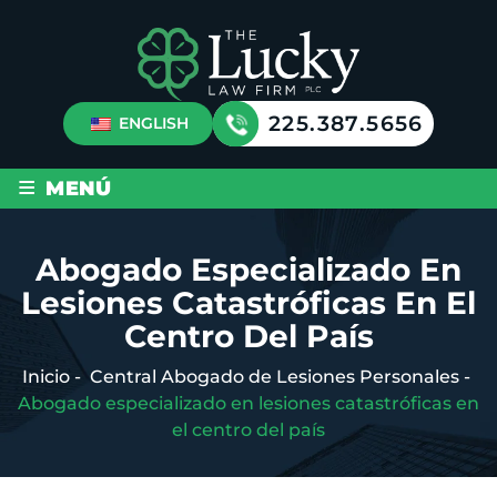
225.387.5656
ENGLISH
≡
MENÚ
Abogado Especializado En
Lesiones Catastróficas En El
Centro Del País
Inicio
-
Central Abogado de Lesiones Personales
-
Abogado especializado en lesiones catastróficas en
el centro del país