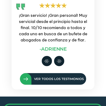
¡Gran servicio! ¡Gran personal! Muy
El 
durante
servicial desde el principio hasta el
profesi
eguntas
final. 10/10 recomiendo a todos y
mi pr
nejadas
cada uno en busca de un bufete de
se
abogados de confianza y de fiar.
incer
 duda,
-ADRIENNE
!
VER TODOS LOS TESTIMONIOS