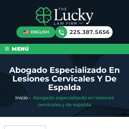
225.387.5656
ENGLISH
≡
MENÚ
Abogado Especializado En
Lesiones Cervicales Y De
Espalda
Inicio
-
Abogado especializado en lesiones
cervicales y de espalda