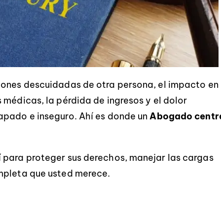
iones descuidadas de otra persona, el impacto en
 médicas, la pérdida de ingresos y el dolor
ran servicio! ¡Gran personal! Muy
El servicio fue extrem
apado e inseguro. Ahí es donde un
Abogado centr
rvicial desde el principio hasta el
profesional e informativo
inal. 10/10 recomiendo a todos y
que mi proceso fu
 para proteger sus derechos, manejar las cargas
da uno en busca de un bufete de
extremadamente sencil
bogados de confianza y de fiar.
preguntas ni incertid
mpleta que usted merece.
Muchas gracias de n
-ADRIENNE
-BRITTANY LEB