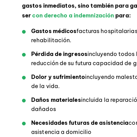
gastos inmediatos, sino también para gar
ser
con derecho a indemnización
para:
Gastos médicos
facturas hospitalaria
rehabilitación.
Pérdida de ingresos
incluyendo todos l
reducción de su futura capacidad de 
Dolor y sufrimiento
incluyendo malesta
de la vida.
Daños materiales
incluida la reparaci
dañados
Necesidades futuras de asistencia
co
asistencia a domicilio