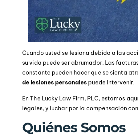
Cuando usted se lesiona debido a las acc
su vida puede ser abrumador. Las facturas
ue extremadamente
Robert y Chad fueron
¡G
constante pueden hacer que se sienta atr
nformativo. Hicieron
extremadamente serviciales
se
de lesiones personales
puede intervenir.
roceso fuera
durante todo el proceso. Todas mis
f
En The Lucky Law Firm, PLC, estamos aquí
te sencillo, sin
preguntas y preocupaciones fueron
ca
 incertidumbres.
manejadas rápidamente, y siempre
a
legales, y luchar por la compensación co
cias de nuevo.
se mantuvieron en contacto. Sin
Quiénes Somos
duda, ¡volvería a contratarlos!
NY LEBLANC