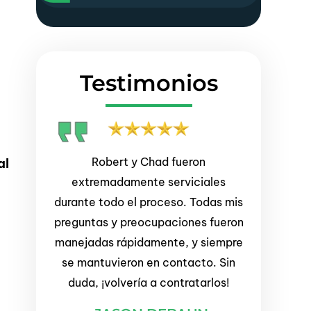
Testimonios
adamente
Robert y Chad fueron
¡Gran servic
al
. Hicieron
extremadamente serviciales
servicial des
era
durante todo el proceso. Todas mis
final. 10/1
lo, sin
preguntas y preocupaciones fueron
cada uno en
umbres.
manejadas rápidamente, y siempre
abogados de
uevo.
se mantuvieron en contacto. Sin
-
duda, ¡volvería a contratarlos!
LANC