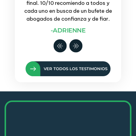
eguntas
final. 10/10 recomiendo a todos y
mi pr
nejadas
cada uno en busca de un bufete de
se
abogados de confianza y de fiar.
incer
 duda,
-ADRIENNE
!
VER TODOS LOS TESTIMONIOS