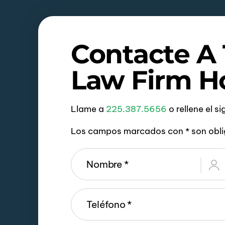
Contacte A
Law Firm H
Llame a
225.387.5656
o rellene el s
Los campos marcados con * son obli