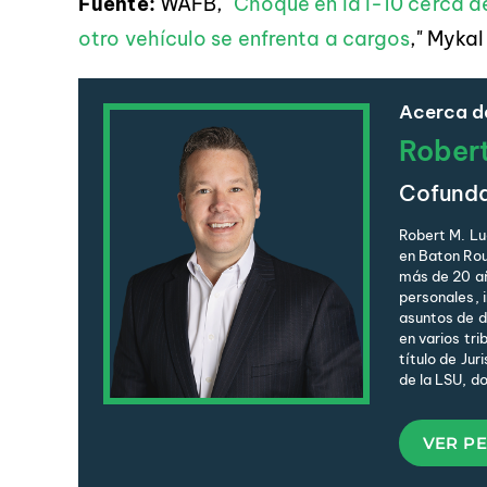
Fuente:
WAFB, "
Choque en la I-10 cerca d
otro vehículo se enfrenta a cargos
," Myka
Acerca de
Rober
Cofund
Robert M. Lu
en Baton Rou
más de 20 añ
personales, 
asuntos de de
en varios tri
título de Jur
de la LSU, d
VER PE