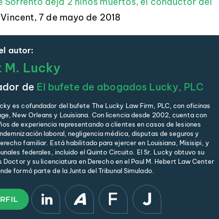
e Sorrento deja 2 niños muertos, el conductor del
l Vincent, 7 de mayo de 2018
l autor:
t M. Lucky
ador de
El bufete de abogados Lucky, PLC
cky es cofundador del bufete The Lucky Law Firm, PLC, con oficinas
ge, New Orleans y Louisiana. Con licencia desde 2002, cuenta con
os de experiencia representando a clientes en casos de lesiones
indemnización laboral, negligencia médica, disputas de seguros y
recho familiar. Está habilitado para ejercer en Louisiana, Misisipi, y
bunales federales, incluido el Quinto Circuito. El Sr. Lucky obtuvo su
is Doctor y su licenciatura en Derecho en el Paul M. Hebert Law Center
onde formó parte de la Junta del Tribunal Simulado.
RFIL