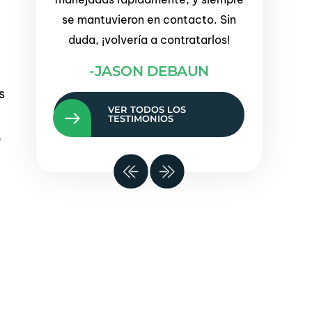
acto. Sin
Muchas 
-ADRIENNE
atarlos!
-BRIT
UN
VER TODOS LOS
TESTIMONIOS
s
o