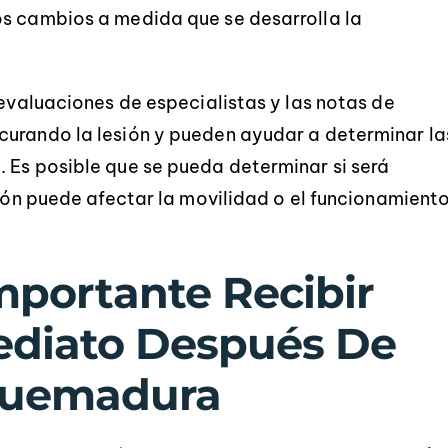
os cambios a medida que se desarrolla la
Muchas gracias de nuevo.
se mantuvieron en cont
duda, ¡volvería a contr
-BRITTANY LEBLANC
-JASON DEBA
 evaluaciones de especialistas y las notas de
curando la lesión y pueden ayudar a determinar la
 Es posible que se pueda determinar si será
sión puede afectar la movilidad o el funcionamient
mportante Recibir
ediato Después De
Quemadura