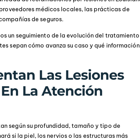
 proveedores médicos locales, las prácticas de
 compañías de seguros.
s un seguimiento de la evolución del tratamiento
ntes sepan cómo avanza su caso y qué información
tan Las Lesiones
En La Atención
l servicio fue extremadamente
Robert y Chad fue
ofesional e informativo. Hicieron
extremadamente servi
que mi proceso fuera
durante todo el proceso.
an según su profundidad, tamaño y tipo de
extremadamente sencillo, sin
preguntas y preocupacio
rá si la piel, los nervios o las estructuras más
preguntas ni incertidumbres.
manejadas rápidamente, 