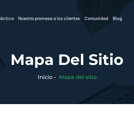
ráctica
Nuestra promesa a los clientes
Comunidad
Blog
Mapa Del Sitio
Inicio
-
Mapa del sitio