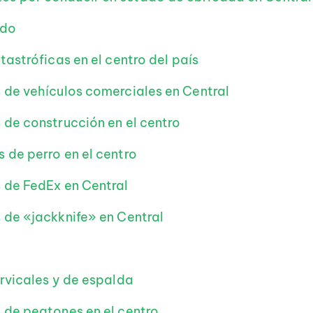
ado
astróficas en el centro del país
de vehículos comerciales en Central
de construcción en el centro
de perro en el centro
 de FedEx en Central
de «jackknife» en Central
rvicales y de espalda
de peatones en el centro