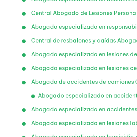
Central Abogado de Lesiones Persona
Abogado especializado en responsabili
Central de resbalones y caídas Abog
Abogado especializado en lesiones de 
Abogado especializado en lesiones cer
Abogado de accidentes de camiones 
Abogado especializado en accident
Abogado especializado en accidentes
Abogado especializado en lesiones lab
Abogado especializado en homicidio c