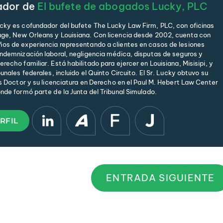
ador de
El bufete de abogados Lucky, PLC
cky es cofundador del bufete The Lucky Law Firm, PLC, con oficinas
ge, New Orleans y Louisiana. Con licencia desde 2002, cuenta con
os de experiencia representando a clientes en casos de lesiones
indemnización laboral, negligencia médica, disputas de seguros y
recho familiar. Está habilitado para ejercer en Louisiana, Misisipi, y
bunales federales, incluido el Quinto Circuito. El Sr. Lucky obtuvo su
is Doctor y su licenciatura en Derecho en el Paul M. Hebert Law Center
onde formó parte de la Junta del Tribunal Simulado.
RFIL
ENTRADA SIGUIENTE