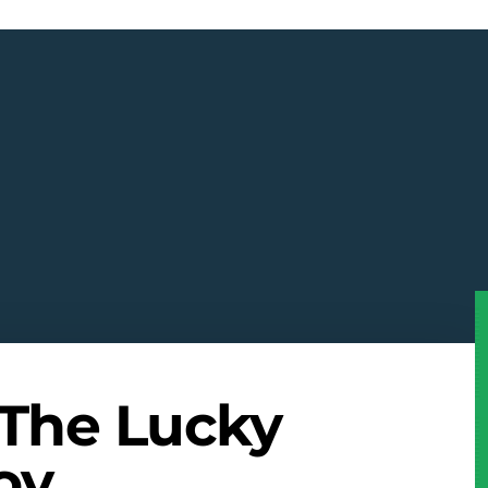
 The Lucky
oy