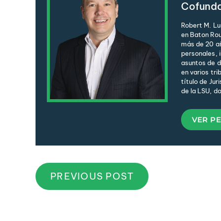
Cofund
Robert M. Lu
en Baton Rou
más de 20 añ
personales, 
asuntos de de
en varios tri
título de Jur
de la LSU, d
VER PE
PREVIOUS POST