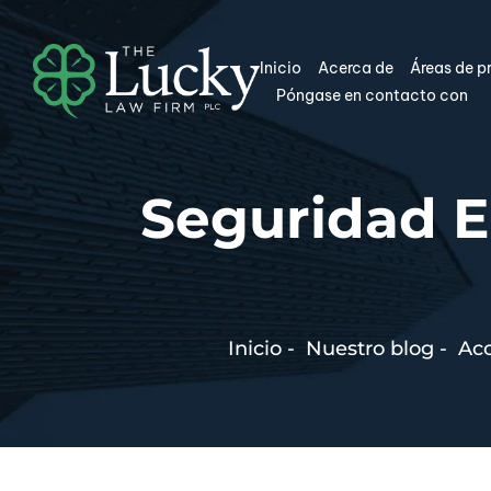
Inicio
Acerca de
Áreas de p
Póngase en contacto con
Seguridad En
Inicio
-
Nuestro blog
-
Ac