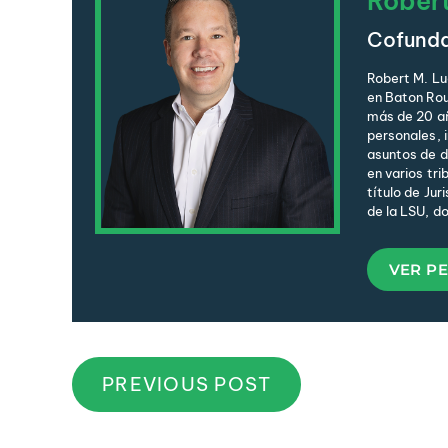
Rober
Cofund
Robert M. Lu
en Baton Rou
más de 20 añ
personales, 
asuntos de de
en varios tri
título de Jur
de la LSU, d
VER PE
PREVIOUS POST