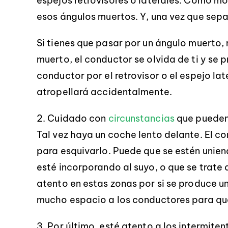
espejos retrovisores o laterales. Como m
esos ángulos muertos. Y, una vez que sepa
Si tienes que pasar por un ángulo muerto,
muerto, el conductor se olvida de ti y se 
conductor por el retrovisor o el espejo lat
atropellará accidentalmente.
2. Cuidado con
circunstancias
que pueden 
Tal vez haya un coche lento delante. El c
para esquivarlo. Puede que se estén uniend
esté incorporando al suyo, o que se trate 
atento en estas zonas por si se produce u
mucho espacio a los conductores para que
3. Por último, esté atento a los intermite