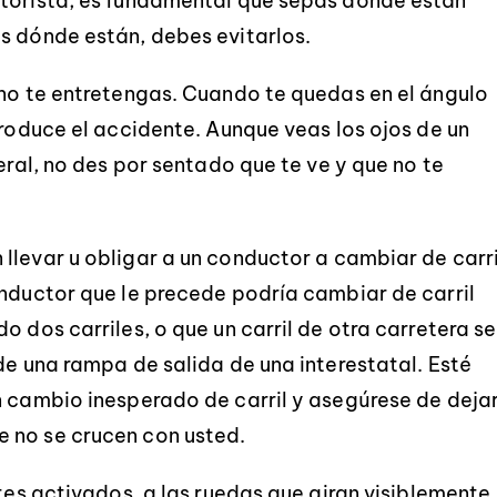
otorista, es fundamental que sepas dónde están
s dónde están, debes evitarlos.
 no te entretengas. Cuando te quedas en el ángulo
produce el accidente. Aunque veas los ojos de un
eral, no des por sentado que te ve y que no te
llevar u obligar a un conductor a cambiar de carri
onductor que le precede podría cambiar de carril
o dos carriles, o que un carril de otra carretera se
de una rampa de salida de una interestatal. Esté
n cambio inesperado de carril y asegúrese de deja
 no se crucen con usted.
ntes activados, a las ruedas que giran visiblemente,