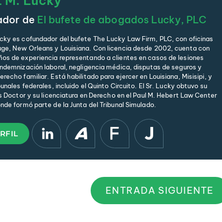
t M. Lucky
ador de
El bufete de abogados Lucky, PLC
cky es cofundador del bufete The Lucky Law Firm, PLC, con oficinas
ge, New Orleans y Louisiana. Con licencia desde 2002, cuenta con
os de experiencia representando a clientes en casos de lesiones
indemnización laboral, negligencia médica, disputas de seguros y
recho familiar. Está habilitado para ejercer en Louisiana, Misisipi, y
bunales federales, incluido el Quinto Circuito. El Sr. Lucky obtuvo su
is Doctor y su licenciatura en Derecho en el Paul M. Hebert Law Center
onde formó parte de la Junta del Tribunal Simulado.
RFIL
ENTRADA SIGUIENTE