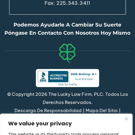
Fax: 225.343.3411
Podemos Ayudarle A Cambiar Su Suerte
Póngase En Contacto Con Nosotros Hoy Mismo
© Copyright 2026 The Lucky Law Firm, PLC. Todos Los
Derechos Reservados.
|
|
Descargo De Responsabilidad
Mapa Del Sitio
Política De Privacidad
We value your privacy
*Las Imágenes Se Obtienen Bajo Licencia De Canva
This website or its third-party tools process personal