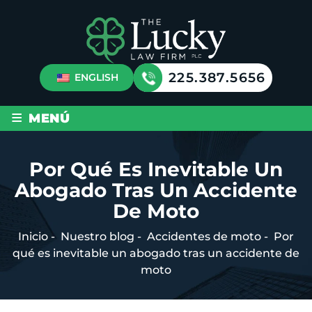
225.387.5656
ENGLISH
≡
MENÚ
Por Qué Es Inevitable Un
Abogado Tras Un Accidente
De Moto
Inicio
-
Nuestro blog
-
Accidentes de moto
-
Por
qué es inevitable un abogado tras un accidente de
moto