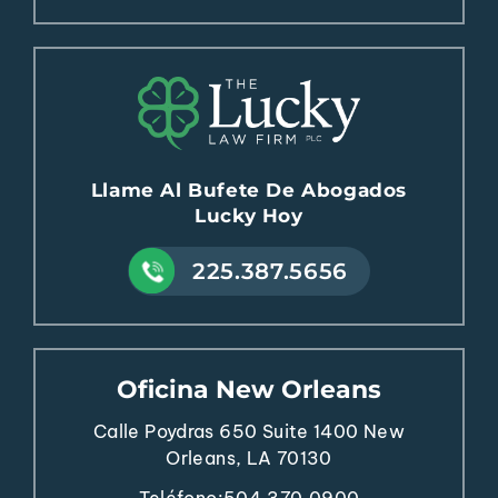
Llame Al Bufete De Abogados
Lucky Hoy
225.387.5656
Oficina New Orleans
Calle Poydras 650
Suite 1400
New
Orleans, LA 70130
Teléfono:
504.370.0900