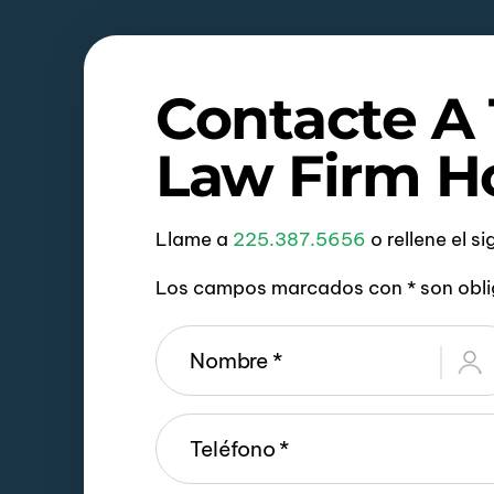
Contacte A
Law Firm H
Llame a
225.387.5656
o rellene el s
Los campos marcados con * son obli