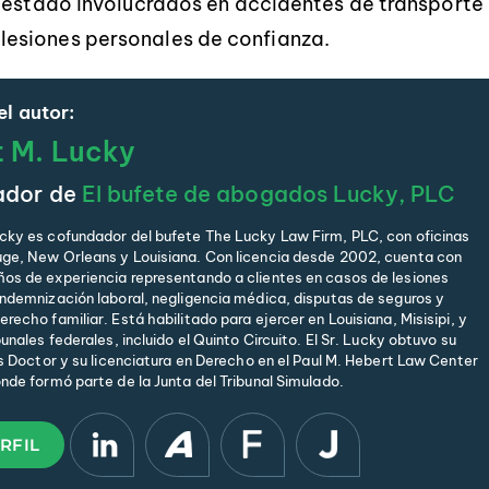
n estado involucrados en accidentes de transporte
esiones personales de confianza.
l autor:
t M. Lucky
ador de
El bufete de abogados Lucky, PLC
cky es cofundador del bufete The Lucky Law Firm, PLC, con oficinas
ge, New Orleans y Louisiana. Con licencia desde 2002, cuenta con
os de experiencia representando a clientes en casos de lesiones
indemnización laboral, negligencia médica, disputas de seguros y
recho familiar. Está habilitado para ejercer en Louisiana, Misisipi, y
bunales federales, incluido el Quinto Circuito. El Sr. Lucky obtuvo su
is Doctor y su licenciatura en Derecho en el Paul M. Hebert Law Center
onde formó parte de la Junta del Tribunal Simulado.
RFIL