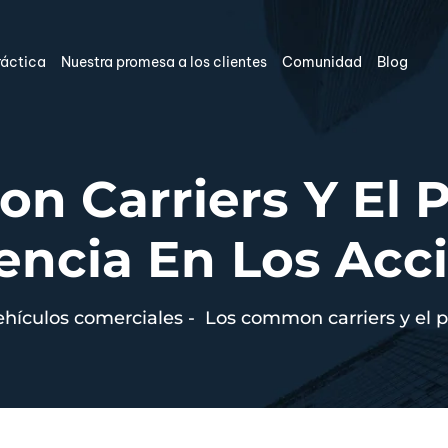
ráctica
Nuestra promesa a los clientes
Comunidad
Blog
n Carriers Y El P
encia En Los Acc
ehículos comerciales
-
Los common carriers y el p