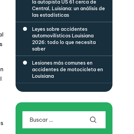
la autopista US 61 cerca de
Central, Luisiana: un análisis de
las estadísticas
Leyes sobre accidentes
al
automovilísticos Louisiana
2026: todo lo que necesita
s
saber
Lesiones más comunes en
En
accidentes de motocicleta en
Louisiana
l
Buscar:
as