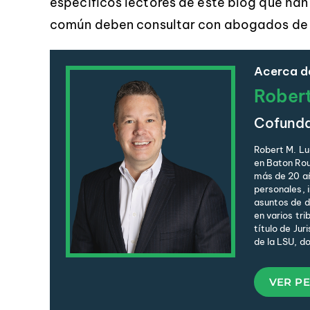
específicos lectores de este blog que ha
común deben consultar con abogados de l
Acerca de
Rober
Cofund
Robert M. Lu
en Baton Rou
más de 20 añ
personales, 
asuntos de de
en varios tri
título de Jur
de la LSU, d
VER PE