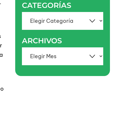
.
CATEGORÍAS
Categorías
s
ARCHIVOS
r
Archivos
la
io