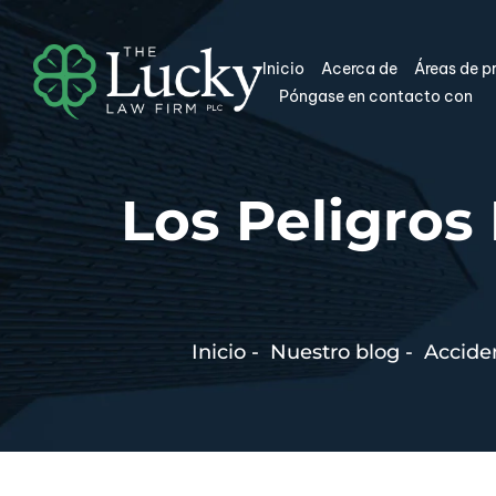
Inicio
Acerca de
Áreas de p
Póngase en contacto con
Los Peligros
Inicio
-
Nuestro blog
-
Accide