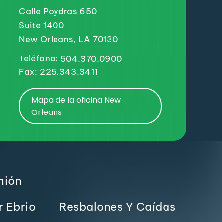
Calle Poydras 650
Suite 1400
New Orleans, LA 70130
Teléfono:
504.370.0900
Fax: 225.343.3411
Mapa de la oficina New
Orleans
mión
r Ebrio
Resbalones Y Caídas