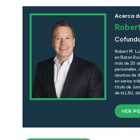
Acerca de
Rober
Cofund
Robert M. Lu
en Baton Rou
más de 20 añ
personales, 
asuntos de de
en varios tri
título de Jur
de la LSU, d
VER PE