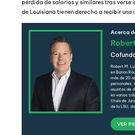
pérdida de salarios y similares tras verse
de Louisiana tienen derecho a recibir una
Acerca de
Rober
Cofund
Robert M. Lu
en Baton Rou
más de 20 añ
personales, 
asuntos de de
en varios tri
título de Jur
de la LSU, d
VER PE