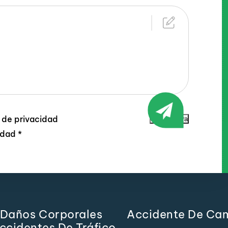
a de privacidad
Enviar ahora
lidad
*
Daños Corporales
Accidente De Ca
ccidentes De Tráfico