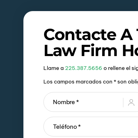
Contacte A
Law Firm H
Llame a
225.387.5656
o rellene el s
Los campos marcados con * son obli