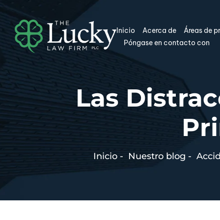
Inicio
Acerca de
Áreas de p
Póngase en contacto con
Las Distrac
Pr
Inicio
-
Nuestro blog
-
Accid