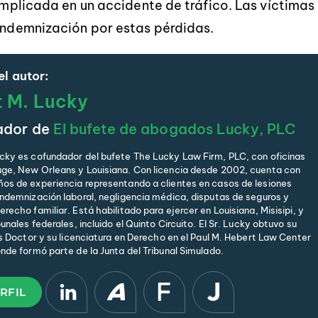
 implicada en un accidente de tráfico. Las víctimas
 indemnización por estas pérdidas.
l autor:
t M. Lucky
ador de
El bufete de abogados Lucky, PLC
cky es cofundador del bufete The Lucky Law Firm, PLC, con oficinas
ge, New Orleans y Louisiana. Con licencia desde 2002, cuenta con
os de experiencia representando a clientes en casos de lesiones
indemnización laboral, negligencia médica, disputas de seguros y
recho familiar. Está habilitado para ejercer en Louisiana, Misisipi, y
bunales federales, incluido el Quinto Circuito. El Sr. Lucky obtuvo su
is Doctor y su licenciatura en Derecho en el Paul M. Hebert Law Center
onde formó parte de la Junta del Tribunal Simulado.
RFIL