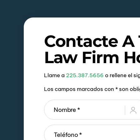
Contacte A
Law Firm H
Llame a
225.387.5656
o rellene el s
Los campos marcados con * son obli