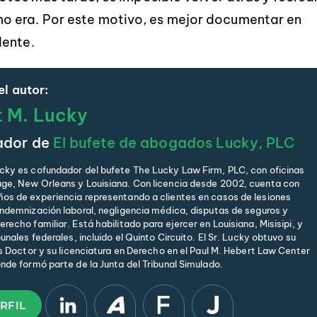
o era. Por este motivo, es mejor documentar en
dente.
l autor:
t M. Lucky
ador de
El bufete de abogados Lucky, PLC
cky es cofundador del bufete The Lucky Law Firm, PLC, con oficinas
ge, New Orleans y Louisiana. Con licencia desde 2002, cuenta con
os de experiencia representando a clientes en casos de lesiones
indemnización laboral, negligencia médica, disputas de seguros y
recho familiar. Está habilitado para ejercer en Louisiana, Misisipi, y
bunales federales, incluido el Quinto Circuito. El Sr. Lucky obtuvo su
is Doctor y su licenciatura en Derecho en el Paul M. Hebert Law Center
onde formó parte de la Junta del Tribunal Simulado.
RFIL