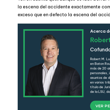
la escena del accidente exactamente com
exceso que en defecto la escena del acci
Acerca de
Rober
Cofund
Robert M. Lu
en Baton Rou
más de 20 añ
personales, 
asuntos de de
en varios tri
título de Jur
de la LSU, d
VER PE