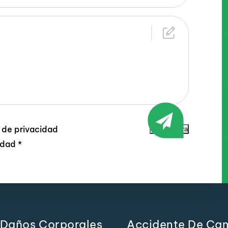
a de privacidad
Enviar ahora
lidad
*
Daños Corporales
Accidente De Ca