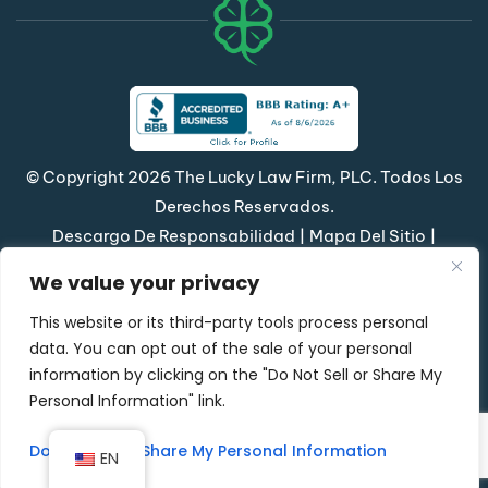
© Copyright 2026 The Lucky Law Firm, PLC. Todos Los
Derechos Reservados.
|
|
Descargo De Responsabilidad
Mapa Del Sitio
Política De Privacidad
We value your privacy
*Las Imágenes Se Obtienen Bajo Licencia De Canva
This website or its third-party tools process personal
Y Otros Proveedores Externos De Imágenes De
data. You can opt out of the sale of your personal
Archivo, Y Se Incluye La Atribución Cuando Es
information by clicking on the "Do Not Sell or Share My
Necesario.
Personal Information" link.
Diseñado Por
Hola, IA, Conoce Quiénes Somos
Do Not Sell or Share My Personal Information
EN