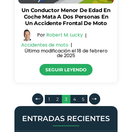
Un Conductor Menor De Edad En
Coche Mata A Dos Personas En
Un Accidente Frontal De Moto
Por
Robert M. Lucky
|
Accidentes de moto
|
Última modificación el 18 de febrero
de 2025
SEGUIR LEYENDO
Paginación
1
2
3
4
5
De
Entradas
ENTRADAS RECIENTES