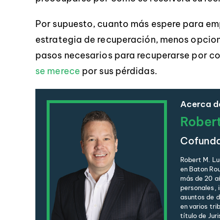
Por supuesto, cuanto más espere para emp
estrategia de recuperación, menos opcione
pasos necesarios para recuperarse por c
se merece
por sus pérdidas.
Acerca de
Rober
Cofund
Robert M. Lu
en Baton Rou
más de 20 añ
personales, 
asuntos de de
en varios tri
título de Jur