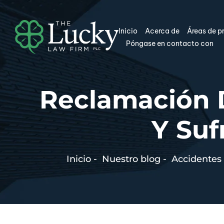
Inicio
Acerca de
Áreas de p
Póngase en contacto con
Reclamación 
Y Suf
Inicio
-
Nuestro blog
-
Accidentes 