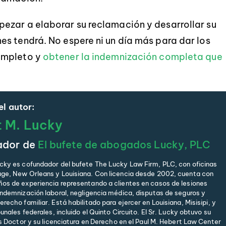
ezar a elaborar su reclamación y desarrollar su
s tendrá. No espere ni un día más para dar los
ompleto y
obtener la indemnización completa que
l autor:
t M. Lucky
ador de
El bufete de abogados Lucky, PLC
cky es cofundador del bufete The Lucky Law Firm, PLC, con oficinas
ge, New Orleans y Louisiana. Con licencia desde 2002, cuenta con
os de experiencia representando a clientes en casos de lesiones
indemnización laboral, negligencia médica, disputas de seguros y
recho familiar. Está habilitado para ejercer en Louisiana, Misisipi, y
bunales federales, incluido el Quinto Circuito. El Sr. Lucky obtuvo su
is Doctor y su licenciatura en Derecho en el Paul M. Hebert Law Center