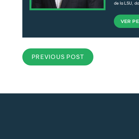
de la LSU, d
VER PE
PREVIOUS POST