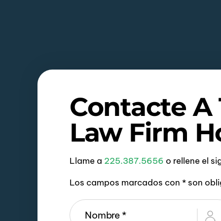
Contacte A
Law Firm H
Llame a
225.387.5656
o rellene el s
Los campos marcados con * son obli