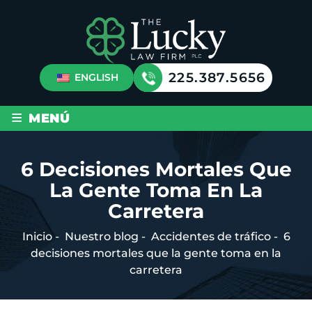
225.387.5656
ENGLISH
≡
MENÚ
6 Decisiones Mortales Que
La Gente Toma En La
Carretera
Inicio
-
Nuestro blog
-
Accidentes de tráfico
-
6
decisiones mortales que la gente toma en la
carretera